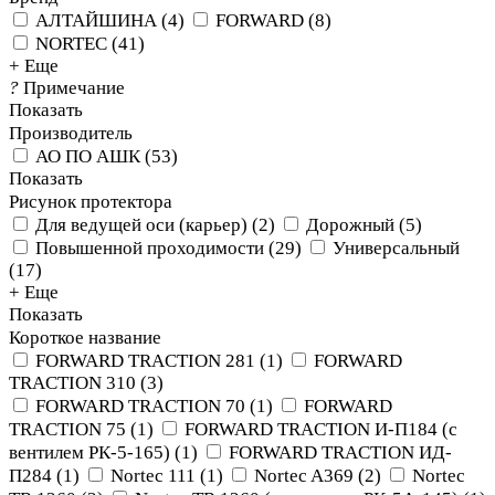
АЛТАЙШИНА
(
4
)
FORWARD
(
8
)
NORTEC
(
41
)
+ Еще
?
Примечание
Показать
Производитель
АО ПО АШК
(
53
)
Показать
Рисунок протектора
Для ведущей оси (карьер)
(
2
)
Дорожный
(
5
)
Повышенной проходимости
(
29
)
Универсальный
(
17
)
+ Еще
Показать
Короткое название
FORWARD TRACTION 281
(
1
)
FORWARD
TRACTION 310
(
3
)
FORWARD TRACTION 70
(
1
)
FORWARD
TRACTION 75
(
1
)
FORWARD TRACTION И-П184 (с
вентилем РК-5-165)
(
1
)
FORWARD TRACTION ИД-
П284
(
1
)
Nortec 111
(
1
)
Nortec A369
(
2
)
Nortec