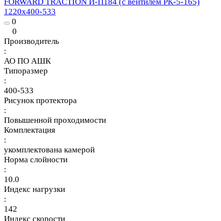
FORWARD TRACTION И-П184 (с вентилем РК-5-165)
1220х400-533
0
0
Производитель
:
АО ПО АШК
Типоразмер
:
400-533
Рисунок протектора
:
Повышенной проходимости
Комплектация
:
укомплектована камерой
Норма слойности
:
10.0
Индекс нагрузки
:
142
Индекс скорости