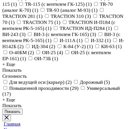
115
(
1
)
TR-115 (с вентилем ГК-125)
(
1
)
TR-70
(аналог К-70)
(
1
)
TR-93 (аналог М-93)
(
1
)
TRACTION 281
(
1
)
TRACTION 310
(
3
)
TRACTION
70
(
1
)
TRACTION 75
(
1
)
TRACTION И-П184 (с
вентилем РК-5-165)
(
1
)
TRACTION ИД-П284
(
1
)
ВИ-243
(
3
)
ВИ-3 (с вентилем ГК-165)
(
3
)
ВИ-3 (с
вентилем РК-5-165)
(
1
)
И-111А
(
1
)
И-332
(
1
)
И-
Н142Б
(
2
)
ИД-304
(
2
)
К-84 (У-2)
(
1
)
КИ-63
(
1
)
О-40БМ
(
2
)
ОИ-25
(
4
)
ОИ-25 (с вентилем
ЕР-161)
(
1
)
ОИ-73Б
(
1
)
+ Еще
Показать
Сезонность
Для ведущей оси (карьер)
(
2
)
Дорожный
(
5
)
Повышенной проходимости
(
29
)
Универсальный
(
17
)
+ Еще
Показать
Показать
Главная