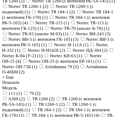
TR 1260
(
2
)
Nortec TR 1260 (с вентилем РК-5А-145)
(
1
)
Nortec TR 1260-1
(
2
)
Nortec TR 1260-1 (с
подкачкой)
(
1
)
Nortec TR 184-1
(
2
)
Nortec TR 184-1
(с вентилем ГК-170)
(
1
)
Nortec TR 184-1 (с вентилем
РК-5-165)
(
4
)
Nortec TR-115
(
1
)
Nortec TR-115 (с
вентилем ГК-125)
(
1
)
Nortec TR-70 (аналог К-70)
(
1
)
Nortec TR-93 (аналог М-93)
(
1
)
Nortec ВИ-243
(
3
)
Nortec ВИ-3 (с вентилем ГК-165)
(
3
)
Nortec ВИ-3 (с
вентилем РК-5-165)
(
1
)
Nortec И-111А
(
1
)
Nortec
И-332
(
1
)
Nortec И-Н142Б
(
2
)
Nortec ИД-304
(
2
)
Nortec К-84 (У-2)
(
1
)
Nortec КИ-63
(
1
)
Nortec
ОИ-25
(
4
)
Nortec ОИ-25 (с вентилем ЕР-161)
(
1
)
Nortec ОИ-73Б
(
1
)
Алтайшина 79
(
2
)
Алтайшина
О-40БМ
(
2
)
+ Еще
Показать
Модель
111
(
1
)
79
(
2
)
A369
(
2
)
TR 1260
(
2
)
TR 1260 (с вентилем
РК-5А-145)
(
1
)
TR 1260-1
(
2
)
TR 1260-1 (с
подкачкой)
(
1
)
TR 184-1
(
2
)
TR 184-1 (с вентилем
ГК-170)
(
1
)
TR 184-1 (с вентилем РК-5-165)
(
4
)
TR-