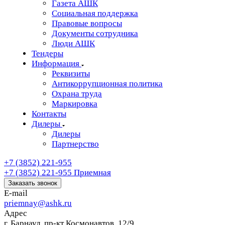
Газета АШК
Социальная поддержка
Правовые вопросы
Документы сотрудника
Люди АШК
Тендеры
Информация
Реквизиты
Антикоррупционная политика
Охрана труда
Маркировка
Контакты
Дилеры
Дилеры
Партнерство
+7 (3852) 221-955
+7 (3852) 221-955
Приемная
Заказать звонок
E-mail
priemnay@
ashk.ru
Адрес
г. Барнаул. пр-кт Космонавтов, 12/9