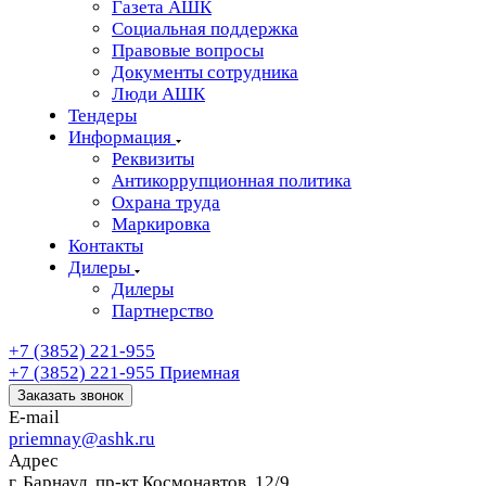
Газета АШК
Социальная поддержка
Правовые вопросы
Документы сотрудника
Люди АШК
Тендеры
Информация
Реквизиты
Антикоррупционная политика
Охрана труда
Маркировка
Контакты
Дилеры
Дилеры
Партнерство
+7 (3852) 221-955
+7 (3852) 221-955
Приемная
Заказать звонок
E-mail
priemnay@
ashk.ru
Адрес
г. Барнаул. пр-кт Космонавтов, 12/9