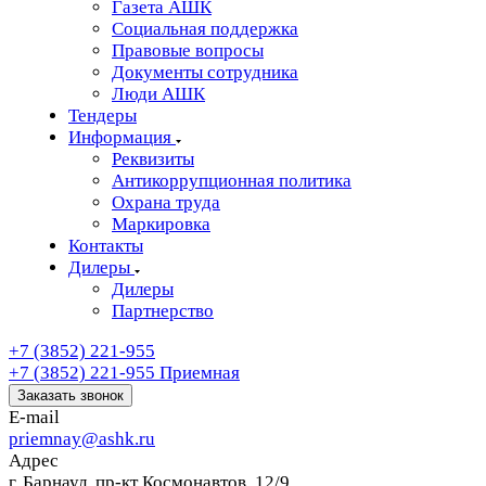
Газета АШК
Социальная поддержка
Правовые вопросы
Документы сотрудника
Люди АШК
Тендеры
Информация
Реквизиты
Антикоррупционная политика
Охрана труда
Маркировка
Контакты
Дилеры
Дилеры
Партнерство
+7 (3852) 221-955
+7 (3852) 221-955
Приемная
Заказать звонок
E-mail
priemnay@
ashk.ru
Адрес
г. Барнаул. пр-кт Космонавтов, 12/9