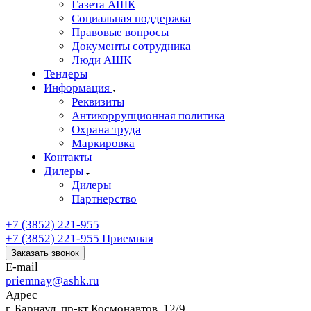
Газета АШК
Социальная поддержка
Правовые вопросы
Документы сотрудника
Люди АШК
Тендеры
Информация
Реквизиты
Антикоррупционная политика
Охрана труда
Маркировка
Контакты
Дилеры
Дилеры
Партнерство
+7 (3852) 221-955
+7 (3852) 221-955
Приемная
Заказать звонок
E-mail
priemnay@
ashk.ru
Адрес
г. Барнаул. пр-кт Космонавтов, 12/9